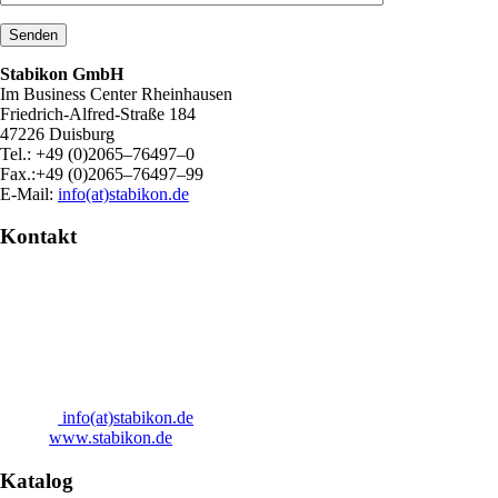
Stabikon GmbH
Im Business Center Rheinhausen
Friedrich-Alfred-Straße 184
47226 Duisburg
Tel.: +49 (0)2065–76497–0
Fax.:+49 (0)2065–76497–99
E-Mail:
info(at)stabikon.de
Kontakt
Stabikon GmbH
Im Business Center Rheinhausen
Friedrich-Alfred-Straße 184
47226 Duisburg
Tel.:
+49 (0)2065–76497–0
Fax.:
+49 (0)2065–76497–99
E-Mail:
info(at)stabikon.de
Web.:
www.stabikon.de
Katalog