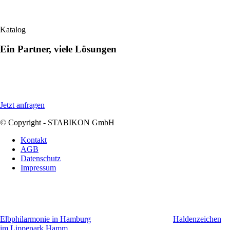
Blättern Sie interaktiv in unserem aktuellen Katalog:
Katalog
Ein Partner, viele Lösungen
Für einen reibungslosen Ablauf anspruchsvoller Bauvorhaben erhalten
Sie bei Stabikon zahlreiche Biege- und entsprechende
Zusatzleistungen aus einer Hand.
Jetzt anfragen
© Copyright - STABIKON GmbH
Kontakt
AGB
Datenschutz
Impressum
Elbphilarmonie in Hamburg
Haldenzeichen
im Lippepark Hamm