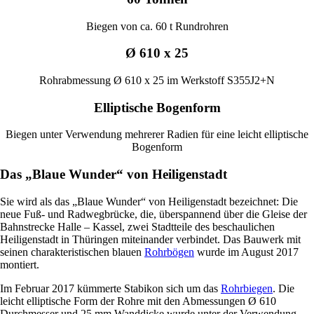
Biegen von ca. 60 t Rundrohren
Ø 610 x 25
Rohrabmessung Ø 610 x 25 im Werkstoff S355J2+N
Elliptische Bogenform
Biegen unter Verwendung mehrerer Radien für eine leicht elliptische
Bogenform
Das
„
Blaue Wunder
“
von Heiligenstadt
Sie wird als das „Blaue Wunder“ von Heiligenstadt bezeichnet: Die
neue Fuß- und Radwegbrücke, die, überspannend über die Gleise der
Bahnstrecke Halle – Kassel, zwei Stadtteile des beschaulichen
Heiligenstadt in Thüringen miteinander verbindet. Das Bauwerk mit
seinen charakteristischen blauen
Rohrbögen
wurde im August 2017
montiert.
Im Februar 2017 kümmerte Stabikon sich um das
Rohrbiegen
. Die
leicht elliptische Form der Rohre mit den Abmessungen Ø 610
Durchmesser und 25 mm Wanddicke wurde unter der Verwendung