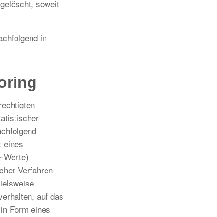
gelöscht, soweit
achfolgend in
oring
rechtigten
atistischer
achfolgend
t eines
e-Werte)
scher Verfahren
pielsweise
erhalten, auf das
 in Form eines