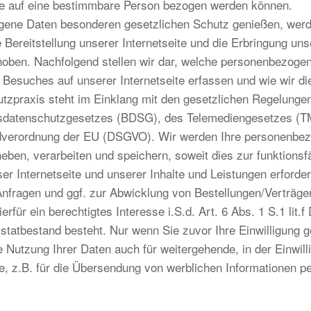
ie auf eine bestimmbare Person bezogen werden können.
ene Daten besonderen gesetzlichen Schutz genießen, werde
e Bereitstellung unserer Internetseite und die Erbringung uns
erhoben. Nachfolgend stellen wir dar, welche personenbezoge
 Besuches auf unserer Internetseite erfassen und wie wir di
zpraxis steht im Einklang mit den gesetzlichen Regelunge
datenschutzgesetzes (BDSG), des Telemediengesetzes (T
verordnung der EU (DSGVO). Wir werden Ihre personenbe
heben, verarbeiten und speichern, soweit dies zur funktionsf
ser Internetseite und unserer Inhalte und Leistungen erforderl
nfragen und ggf. zur Abwicklung von Bestellungen/Verträgen
ierfür ein berechtigtes Interesse i.S.d. Art. 6 Abs. 1 S.1 lit
istatbestand besteht. Nur wenn Sie zuvor Ihre Einwilligung ge
ne Nutzung Ihrer Daten auch für weitergehende, in der Einwil
 z.B. für die Übersendung von werblichen Informationen pe