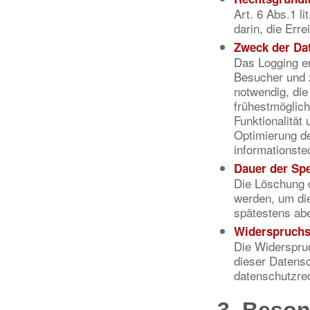
Art. 6 Abs.1 l
darin, die Err
Zweck der Da
Das Logging erf
Besucher und 
notwendig, di
frühestmöglich
Funktionalität
Optimierung de
informationst
Dauer der Sp
Die Löschung d
werden, um die
spätestens abe
Widerspruchs
Die Widerspruc
dieser Datens
datenschutzre