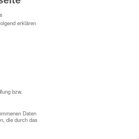
seite
s
olgend erklären
dlung bzw.
enommenen Daten
n, die durch das