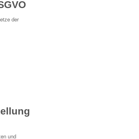
 DSGVO
etze der
tellung
ten und