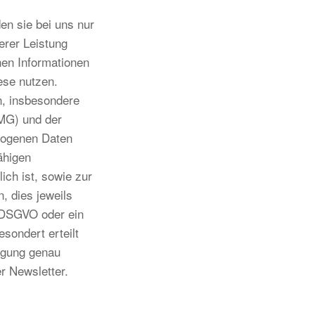
n sie bei uns nur
erer Leistung
nen Informationen
ese nutzen.
n, insbesondere
MG) und der
zogenen Daten
ähigen
ich ist, sowie zur
, dies jeweils
.f DSGVO oder ein
sondert erteilt
ligung genau
r Newsletter.