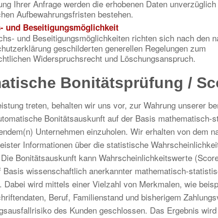
ng Ihrer Anfrage werden die erhobenen Daten unverzüglich 
chen Aufbewahrungsfristen bestehen.
- und Beseitigungsmöglichkeit
hs- und Beseitigungsmöglichkeiten richten sich nach den n
chutzerklärung geschilderten generellen Regelungen zum
chtlichen Widerspruchsrecht und Löschungsanspruch.
atische Bonitätsprüfung / Sc
eistung treten, behalten wir uns vor, zur Wahrung unserer be
utomatische Bonitätsauskunft auf der Basis mathematisch-st
lgendem(n) Unternehmen einzuholen. Wir erhalten von dem n
eister Informationen über die statistische Wahrscheinlichkei
 Die Bonitätsauskunft kann Wahrscheinlichkeitswerte (Scor
uf Basis wissenschaftlich anerkannter mathematisch-statisti
 Dabei wird mittels einer Vielzahl von Merkmalen, wie beis
iftendaten, Beruf, Familienstand und bisherigem Zahlungsv
gsausfallrisiko des Kunden geschlossen. Das Ergebnis wird